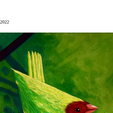
Uccello con testa azzurra tra le foglie
(acrilico su tela)
2022