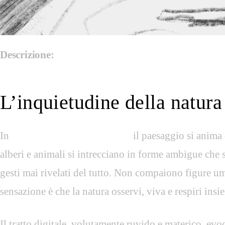
Descrizione:
L’inquietudine della natura
In
L’inquietudine della natura
il paesaggio si anima 
alberi e animali si intrecciano in forme ambigue che
gesti mai rivelati del tutto. Non compaiono figure um
sensazione è che la natura osservi, viva e respiri insi
Il tratto digitale, volutamente ruvido e materico, evo