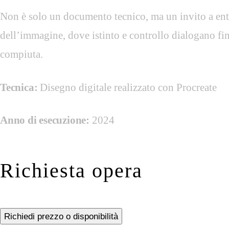
Non è solo un documento tecnico, ma un invito a entr
dell’immagine, dove istinto e controllo dialogano fi
compiuta.
Tecnica:
Disegno digitale realizzato con Procreate
Anno di esecuzione:
2024
Richiesta opera
Richiedi prezzo o disponibilità