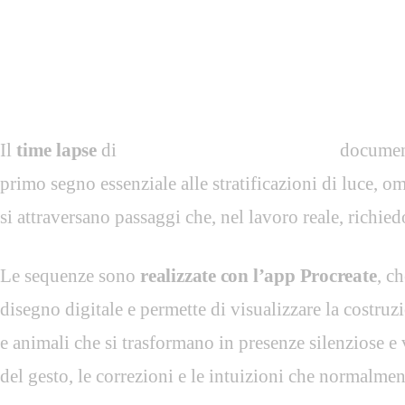
art
Time lapse — Il processo creativo
Il
time lapse
di
L’inquietudine della natura
document
primo segno essenziale alle stratificazioni di luce, o
si attraversano passaggi che, nel lavoro reale, richie
Le sequenze sono
realizzate con l’app Procreate
, c
disegno digitale e permette di visualizzare la costruz
e animali che si trasformano in presenze silenziose e vi
del gesto, le correzioni e le intuizioni che normalmen