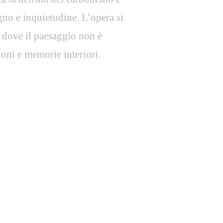
gno e inquietudine. L’opera si
, dove il paesaggio non è
oni e memorie interiori.
e Procreate - digital