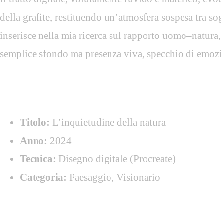
della grafite, restituendo un’atmosfera sospesa tra so
inserisce nella mia ricerca sul rapporto uomo–natura
semplice sfondo ma presenza viva, specchio di emozi
Dati tecnici
Titolo:
L’inquietudine della natura
Anno:
2024
Tecnica:
Disegno digitale (Procreate)
Categoria:
Paesaggio, Visionario
L’inquietudine della natura - time laps