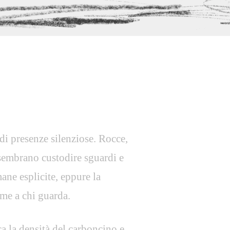
di presenze silenziose. Rocce,
 sembrano custodire sguardi e
ane esplicite, eppure la
eme a chi guarda.
ca la densità del carboncino e